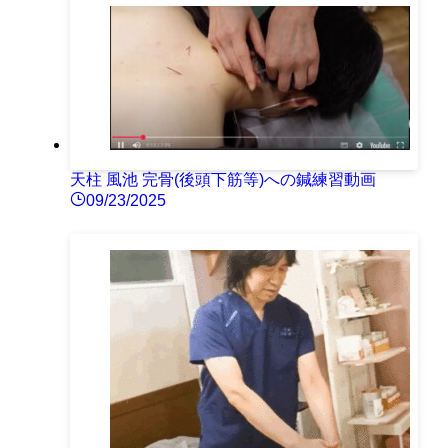
天柱 風池 完骨(後頭下筋等)への鍼練習動画
09/23/2025