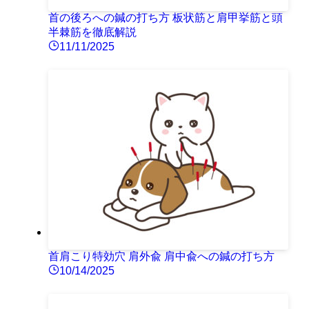
首の後ろへの鍼の打ち方 板状筋と肩甲挙筋と頭
半棘筋を徹底解説
11/11/2025
首肩こり特効穴 肩外兪 肩中兪への鍼の打ち方
10/14/2025