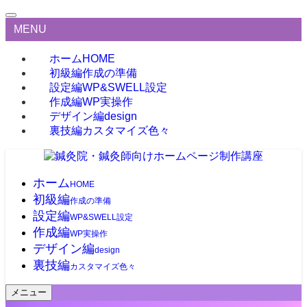
MENU
ホーム
HOME
初級編
作成の準備
設定編
WP&SWELL設定
作成編
WP実操作
デザイン編
design
裏技編
カスタマイズ色々
ホーム
HOME
初級編
作成の準備
設定編
WP&SWELL設定
作成編
WP実操作
デザイン編
design
裏技編
カスタマイズ色々
メニュー